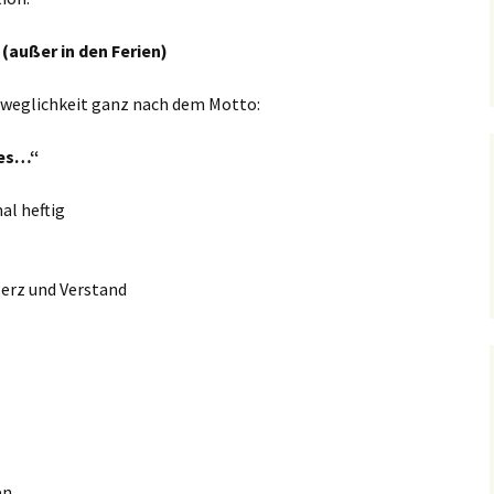
Mitglied werden
 (außer in den Ferien)
Satzung
eweglichkeit ganz nach dem Motto:
Kontakt
 es…“
Unsere Werbepartner
l heftig
Intern
 Herz und Verstand
en