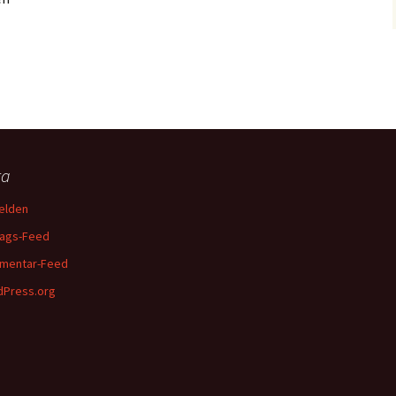
ta
elden
rags-Feed
mentar-Feed
Press.org