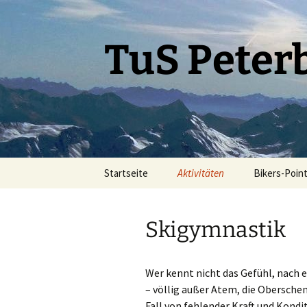
Zum
Inhalt
springen
TuS Peterb
Startseite
Aktivitäten
Bikers-Poin
Termine und
Veranstaltungen
Skigymnastik
Wöchentliche MTB
Touren
Wer kennt nicht das Gefühl, nach 
Skifahrten
– völlig außer Atem, die Oberschen
Fall von fehlender Kraft und Kondi