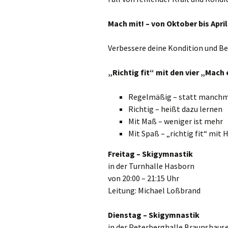
Skigymnastik
Mach mit! – von Oktober bis April
Frauenturnen
Verbessere deine Kondition und B
Flyer TuS Peterberg
„Richtig fit“ mit den vier „Mach
Anmeldung
Regelmäßig – statt manchma
Richtig – heißt dazu lernen
Mit Maß – weniger ist mehr
Mit Spaß – „richtig fit“ mit
Freitag – Skigymnastik
in der Turnhalle Hasborn
von 20:00 – 21:15 Uhr
Leitung: Michael Loßbrand
Dienstag – Skigymnastik
in der Peterberghalle Braunshaus