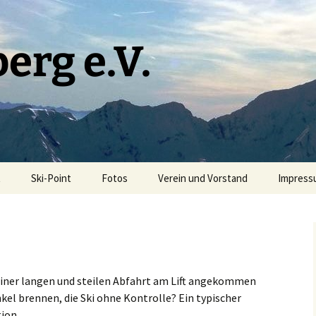
erg e.V.
t
Ski-Point
Fotos
Verein und Vorstand
Impress
Vorstand
Lehrteam Ski
Lehrteam MTB
einer langen und steilen Abfahrt am Lift angekommen
kel brennen, die Ski ohne Kontrolle? Ein typischer
Chronik zur 30 Jahr Feier
tion.